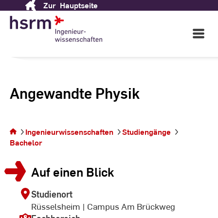
Zur
Hauptseite
Skip
to
Content
Open
Main
Navigati
Angewandte Physik
Sie
befinden
Ingenieurwissenschaften
Studiengänge
sich auf
Bachelor
der
Seite
Auf einen Blick
Studienort
Rüsselsheim | Campus Am Brückweg