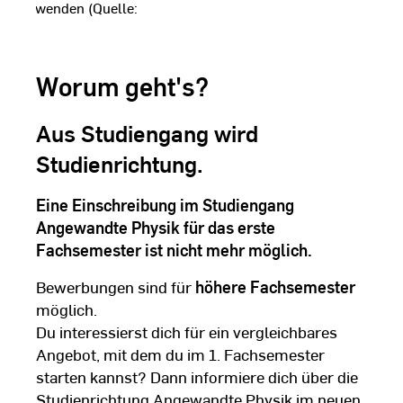
zu verwenden (Quelle:
ookie.com
), klicken Sie bitte
Wir möchten Sie darauf
durch die Annahme dieser
Worum geht's?
Dritte übertragen oder
rt werden könnten. Weitere
den Sie in unserer
Aus Studiengang wird
ärung
.
Studienrichtung.
Eine Einschreibung im Studiengang
Angewandte Physik für das erste
Fachsemester ist nicht mehr möglich.
Bewerbungen sind für
höhere Fachsemester
möglich.
Du interessierst dich für ein vergleichbares
Angebot, mit dem du im 1. Fachsemester
starten kannst? Dann informiere dich über die
Studienrichtung Angewandte Physik im neuen