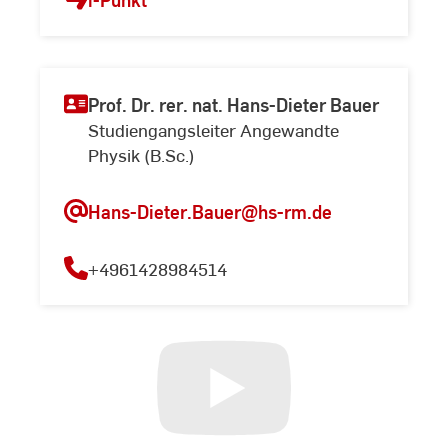
Prof. Dr. rer. nat. Hans-Dieter Bauer
Studiengangsleiter Angewandte
Physik (B.Sc.)
Hans-Dieter.Bauer
@hs-rm.de
+4961428984514
t