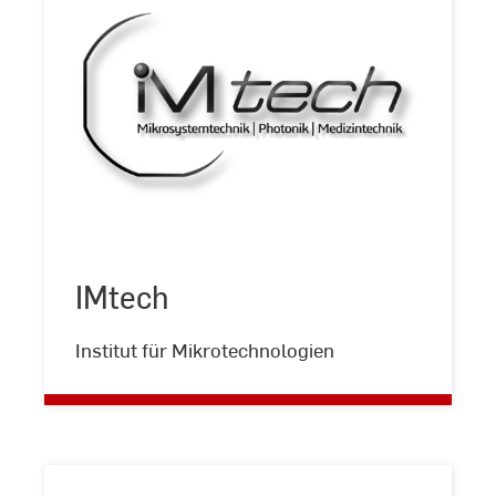
IMtech
IMtech
©
IMtech
Institut für Mikrotechnologien