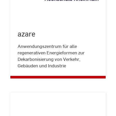
azare
azare
©
Hochschule
RheinMain
Anwendungszentrum für alle
regenerativen Energieformen zur
Dekarbonisierung von Verkehr,
Gebäuden und Industrie