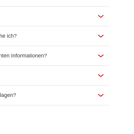
he ich?
nten Informationen?
rlagen?