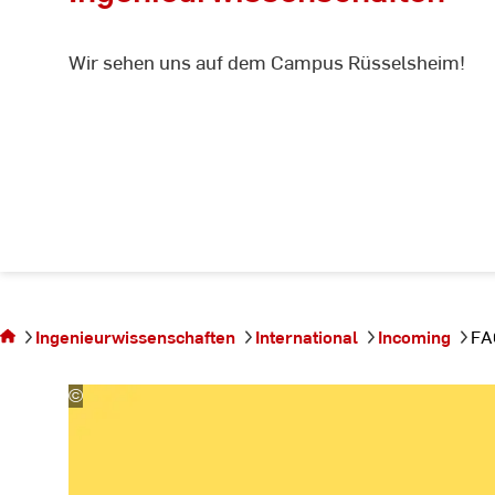
Wir sehen uns auf dem Campus Rüsselsheim!
Sie
befinden
sich auf
Ingenieurwissenschaften
International
Incoming
FA
der
Seite
FAQ
©
Joseph
Mucira
|
pixabay