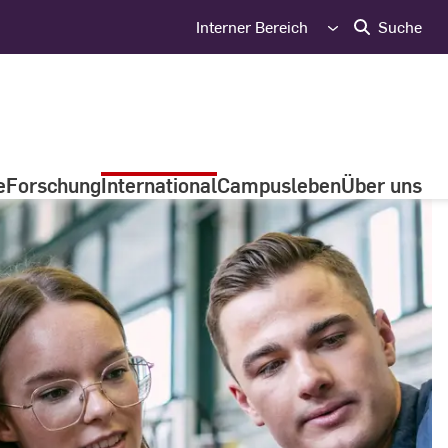
Interner Bereich
Suche
e
Forschung
International
Campusleben
Über uns