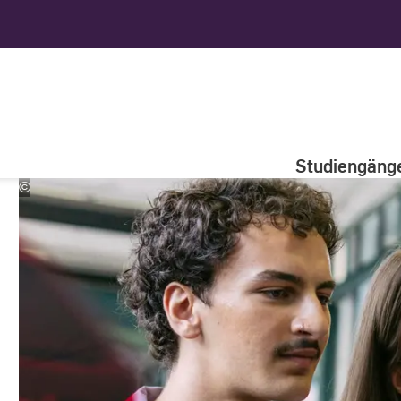
Studiengäng
©
Studio
Steve