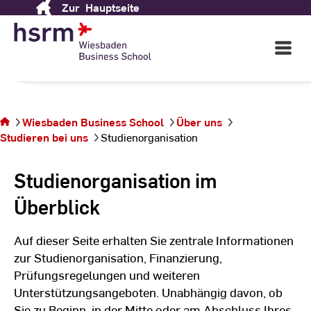
Zur
Hauptseite
Skip
Studienorganisation
to
Content
Open
Main
Navigati
©
Ki
Ja
Sie befinden sich
Wiesbaden Business School
Über uns
auf der Seite
Studieren bei uns
Studienorganisation
Studienorganisation
Studienorganisation im
Überblick
Auf dieser Seite erhalten Sie zentrale Informationen
zur Studienorganisation, Finanzierung,
Prüfungsregelungen und weiteren
Unterstützungsangeboten. Unabhängig davon, ob
Sie zu Beginn, in der Mitte oder am Abschluss Ihres