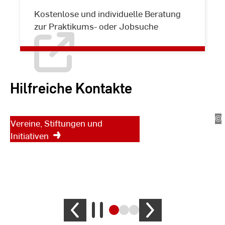
Berufseinstieg
Kostenlose und individuelle Beratung
zur Praktikums- oder Jobsuche
Fördervereine und
Stiftungen der
Wiesbaden Business
Hilfreiche Kontakte
School
ra
©
Ki
Vereine, Stiftungen und
cobi
Ja
Initiativen