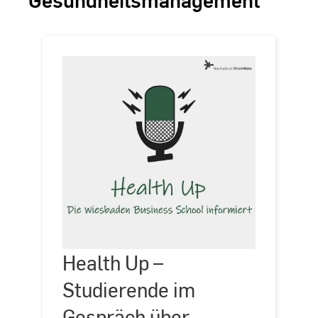
Health Up –
Studierende im
Health
Up
Gespräch über