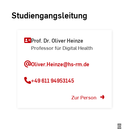
Studiengangsleitung
Prof. Dr. Oliver Heinze
Professor für Digital Health
Oliver.Heinze@hs-rm.de
+49 611 94953145
Dein Studium. Deine
Zukunft.
Zur Person
Bewirb dich jetzt und
sichere dir eine praxisnahe,
forschungsbasierte
©
Kira