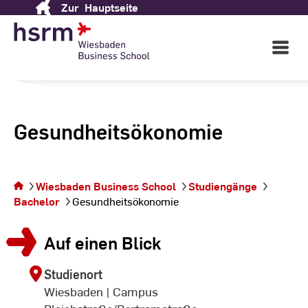
Zur
Hauptseite
Skip
to
Content
Open
Main
Navigati
Gesundheitsökonomie
Sie befinden sich auf
Wiesbaden Business School
Studiengänge
der Seite
Bachelor
Gesundheitsökonomie
Gesundheitsökonomie
Auf einen Blick
Studienort
Wiesbaden | Campus