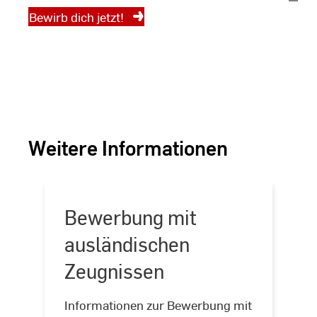
Jaco
Ausbildung mit Top-
Bewirb dich jetzt!
Karrierechancen. Werde
Teil von rund 3.000
Studierenden – und starte
durch!
Weitere Informationen
Bewerbung mit
ausländischen
Zeugnissen
Informationen zur Bewerbung mit