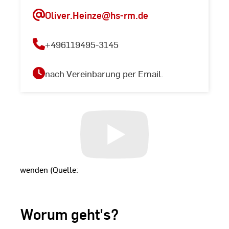
Oliver.Heinze
@hs-rm.de
+496119495-3145
nach Vereinbarung per Email.
t
zu verwenden (Quelle:
ookie.com
), klicken Sie bitte
Wir möchten Sie darauf
durch die Annahme dieser
Worum geht's?
Dritte übertragen oder
rt werden könnten. Weitere