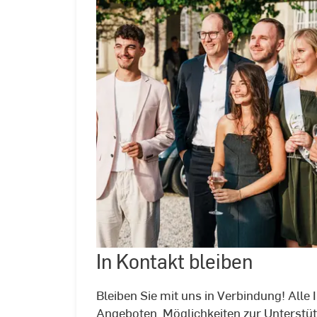
In
Kontakt
bleiben
In Kontakt bleiben
©
Felix
Alexander
Bittner
Bleiben Sie mit uns in Verbindung! Alle 
Angeboten, Möglichkeiten zur Unterstü