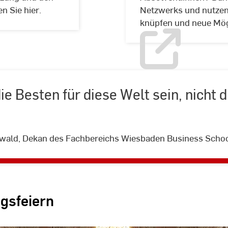
n Sie hier.
Netzwerks und nutzen 
knüpfen und neue Mög
die Besten für diese Welt sein, nicht 
"Sie
sollen
newald, Dekan des Fachbereichs Wiesbaden Business Scho
die
Besten
für
diese
gsfeiern
Welt
sein,
nicht