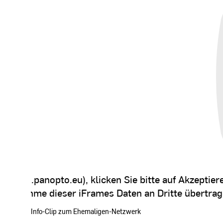
m.cloud.panopto.eu
), klicken Sie bitte auf Akzeptier
e Annahme dieser iFrames Daten an Dritte übertra
 Informationen finden Sie in unserer
Info-Clip zum Ehemaligen-Netzwerk