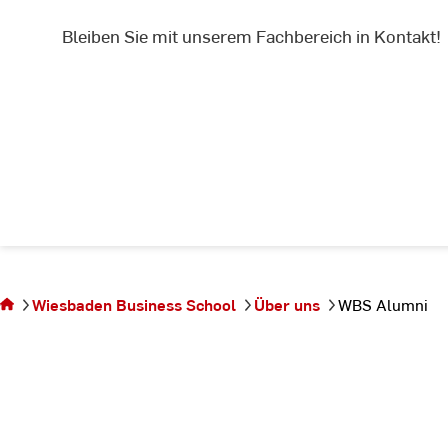
Bleiben Sie mit unserem Fachbereich in Kontakt!
Sie
befinden
sich auf
der
Wiesbaden Business School
Über uns
WBS Alumni
Seite
WBS
Alumni