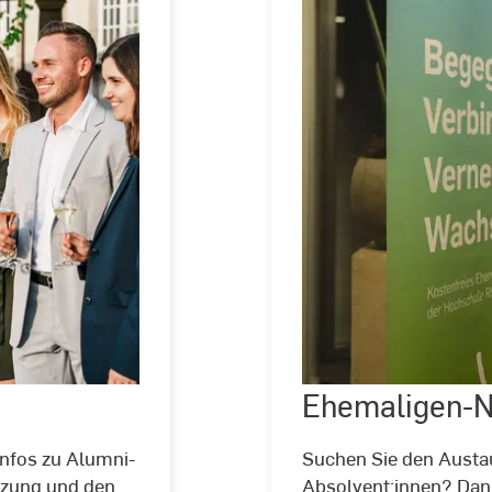
Ehemaligen-
©
li.fe
Fotografie
Infos zu Alumni-
Suchen Sie den Austa
tzung und den
Absolvent:innen? Dan