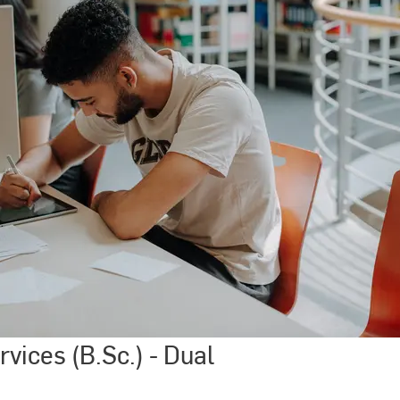
Financial
Services
(B.Sc.)
-
Dual
rvices (B.Sc.) - Dual
©
Kira
Jacobi