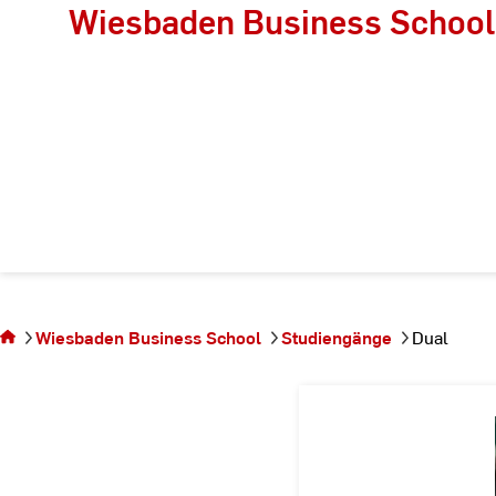
Wiesbaden Business School
Sie
befinden
sich auf
Wiesbaden Business School
Studiengänge
Dual
der
Seite
Dual