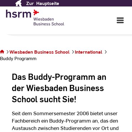
Zur
Hauptseite
Skip
Wiesbaden Business
to
School
Content
Open
Main
Navigati
©
Ki
Sie
Ja
befinden
sich auf
Wiesbaden Business School
International
der Seite
Buddy Programm
Buddy
Programm
Das Buddy-Programm an
der Wiesbaden Business
School sucht Sie!
Seit dem Sommersemester 2006 bietet unser
Fachbereich ein Buddy-Programm an, das den
Austausch zwischen Studierenden vor Ort und