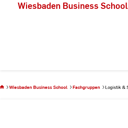
Wiesbaden Business School
Sie befinden
sich auf der
Seite
Logistik &
Wiesbaden Business School
Fachgruppen
Logistik &
Supply
Chain
Management