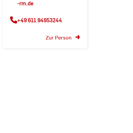
-rm.de
+49 611 94953244
Zur Person