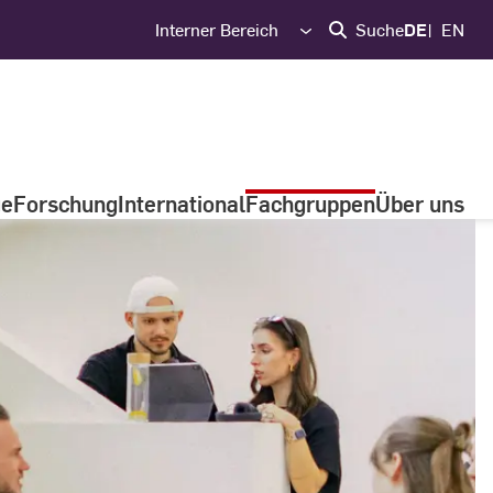
Interner Bereich
Suche
DE
EN
ge
Forschung
International
Fachgruppen
Über uns