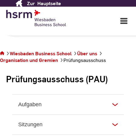
Zur
Hauptseite
Skip
Fachbereich Wiesbaden
to
Business School
Content
Open
Main
Navigati
©
Ki
Ja
Sie befinden sich
Wiesbaden Business School
Über uns
auf der Seite
Organisation und Gremien
Prüfungsausschuss
Prüfungsausschuss
Prüfungsausschuss (PAU)
Aufgaben
Sitzungen