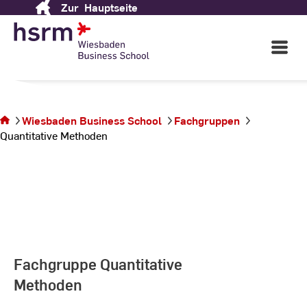
Zur
Hauptseite
Skip
Wiesbaden Business
to
School
Content
Open
Main
Navigati
©
St
Sie
St
befinden
sich auf der
Wiesbaden Business School
Fachgruppen
Seite
Quantitative Methoden
Quantitative
Methoden
Fachgruppe Quantitative
Methoden