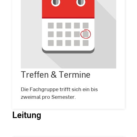
Treffen
&
Termine
Treffen & Termine
©
Adobe
Stock
Die Fachgruppe trifft sich ein bis
zweimal pro Semester.
Leitung