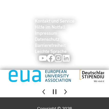
Kontakt und Service
Hilfe im Notfall
Impressum
Datenschutz
Barrierefreiheit
Leichte Sprache
Youtube
Facebook
Instagram
LinkedIn
Copyright © 2026