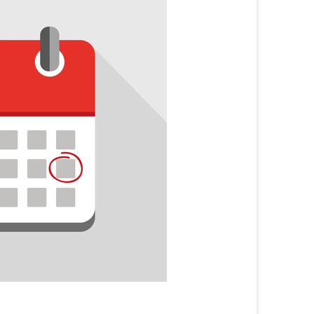
Treffen
&
Termine