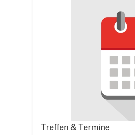
Treffen & Termine
©
Adobe
Stock