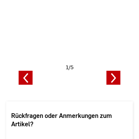
Fotodaten
anzeigen
1/5
F
a
Rückfragen oder Anmerkungen zum
Artikel?