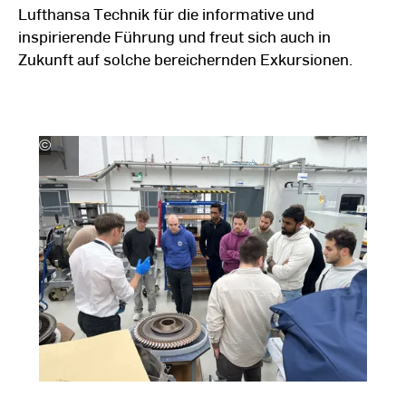
Lufthansa Technik für die informative und
inspirierende Führung und freut sich auch in
Zukunft auf solche bereichernden Exkursionen.
©
Martin
M
Müller
M
|
|
Hochschule
H
RheinMain
R