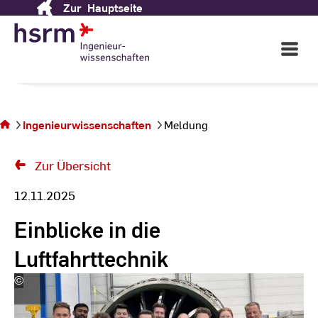
Zur
Hauptseite
Skip
to
Content
Open
Main
Navigati
Sie
befinden
sich auf
Ingenieurwissenschaften
Meldung
der Seite
Meldung
Zur Übersicht
12.11.2025
Einblicke in die
Luftfahrttechnik
©
Martin
Müller
|