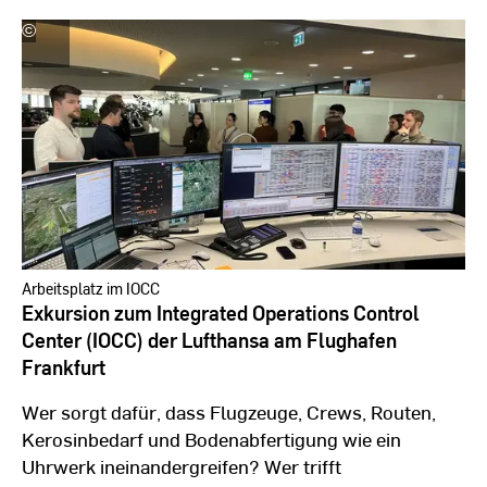
©
Martin
Müller
|
Hochschule
RheinMain
Arbeitsplatz im IOCC
Exkursion zum Integrated Operations Control
Center (IOCC) der Lufthansa am Flughafen
Frankfurt
Wer sorgt dafür, dass Flugzeuge, Crews, Routen,
Kerosinbedarf und Bodenabfertigung wie ein
Uhrwerk ineinandergreifen? Wer trifft