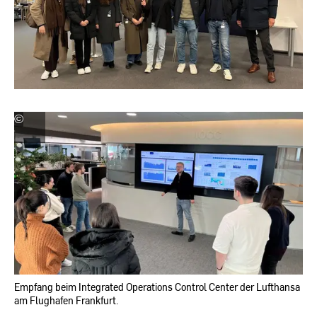
©
Martin
Müller
|
Hochschule
RheinMain
Empfang beim Integrated Operations Control Center der Lufthansa
am Flughafen Frankfurt.