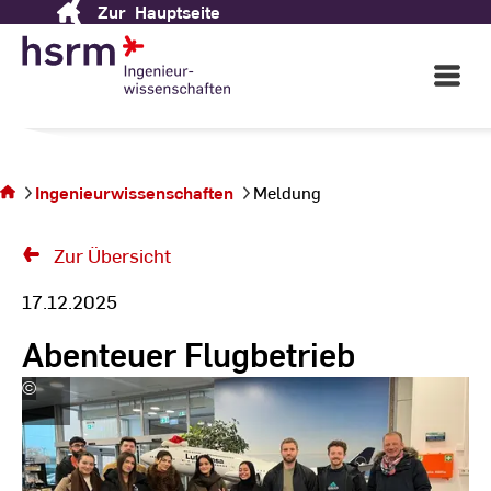
Zur
Hauptseite
Skip
to
Content
Open
Main
Navigati
Sie
befinden
sich auf
Ingenieurwissenschaften
Meldung
der Seite
Meldung
Zur Übersicht
17.12.2025
Abenteuer Flugbetrieb
©
Martin
Müller
|
Hochschule
RheinMain