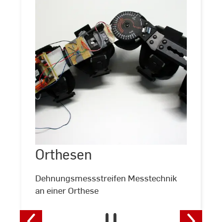
Orthesen
Orthesen
©
Andreas
Geck
Dehnungsmessstreifen Messtechnik
an einer Orthese