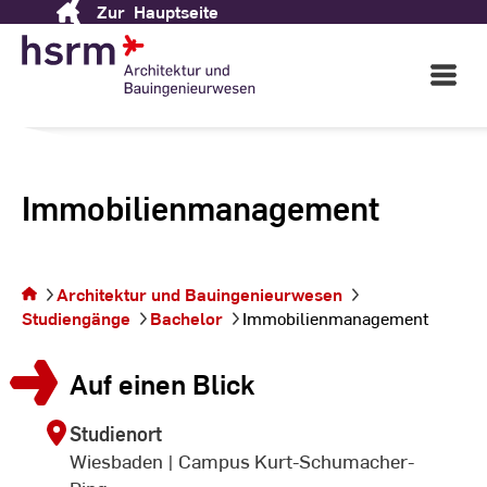
Zur
Hauptseite
Skip
to
Content
Open
Main
Navigati
Immobilienmanagement
Sie befinden sich auf
Architektur und Bauingenieurwesen
der Seite
Studiengänge
Bachelor
Immobilienmanagement
Immobilienmanagement
Auf einen Blick
Studienort
Wiesbaden | Campus Kurt-Schumacher-