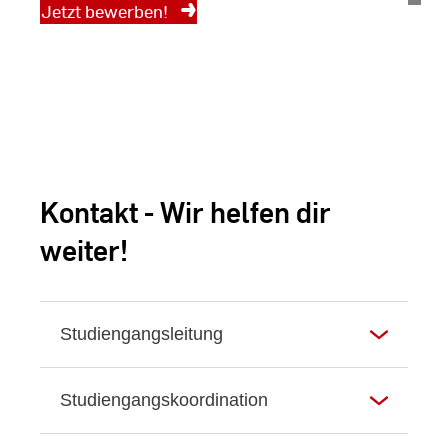
Jetzt bewerben!
Rhei
Foto
Andr
Schl
Kontakt - Wir helfen dir
weiter!
Studiengangsleitung
Studiengangskoordination