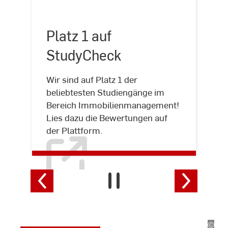
Platz
Platz 1 auf
1
auf
StudyCheck
StudyCheck
Wir sind auf Platz 1 der
beliebtesten Studiengänge im
Bereich Immobilienmanagement!
Lies dazu die Bewertungen auf
der Plattform.
Bewirb
dich!
Direkt für das
Wintersemester 2026/27
bewerben.
©
Hoch