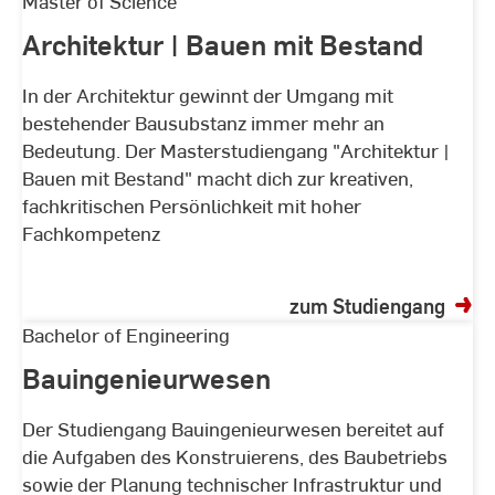
Architektur
Master of Science
|
Architektur | Bauen mit Bestand
Bauen
mit
In der Architektur gewinnt der Umgang mit
Bestand
bestehender Bausubstanz immer mehr an
Bedeutung. Der Masterstudiengang "Architektur |
Bauen mit Bestand" macht dich zur kreativen,
fachkritischen Persönlichkeit mit hoher
Fachkompetenz
zum Studiengang
Bauingenieurwesen
Bachelor of Engineering
Bauingenieurwesen
Der Studiengang Bauingenieurwesen bereitet auf
die Aufgaben des Konstruierens, des Baubetriebs
sowie der Planung technischer Infrastruktur und