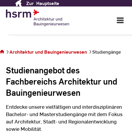
Fachbereich
Architektur
Zur
Hauptseite
Skip
to
und Bauingenieurwesen
Content
Open
Main
Navigati
©
St
Sie befinden
St
sich auf der
Architektur und Bauingenieurwesen
Studiengänge
Seite
Studiengänge
Studienangebot des
Fachbereichs Architektur und
Bauingenieurwesen
Entdecke unsere vielfältigen und interdisziplinären
Bachelor- und Masterstudiengänge mit dem Fokus
auf Architektur, Stadt- und Regionalentwicklung
sowie Mobilität.