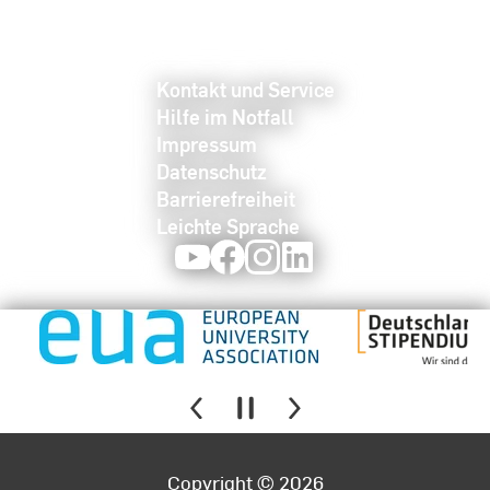
Kontakt und Service
Hilfe im Notfall
Impressum
Datenschutz
Barrierefreiheit
Leichte Sprache
Youtube
Facebook
Instagram
LinkedIn
Copyright © 2026