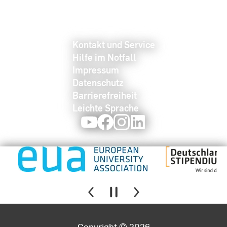
Kontakt und Service
Hilfe im Notfall
Impressum
Datenschutz
Barrierefreiheit
Leichte Sprache
Youtube
Facebook
Instagram
LinkedIn
Copyright © 2026