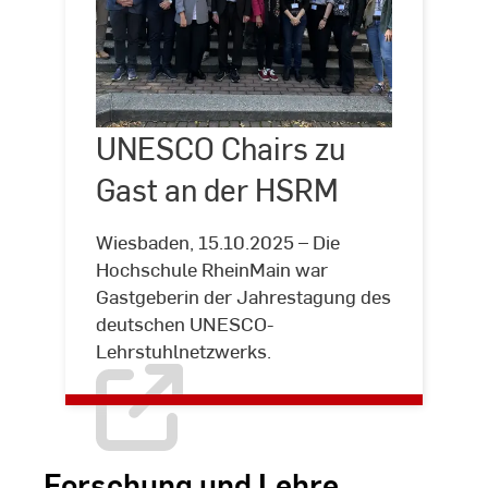
UNESCO
Chairs
UNESCO Chairs zu
©
Hochschule
RheinMain
zu
Gast an der HSRM
Gast
an
Wiesbaden, 15.10.2025 – Die
der
Hochschule RheinMain war
HSRM
Gastgeberin der Jahrestagung des
deutschen UNESCO-
Lehrstuhlnetzwerks.
Forschung und Lehre