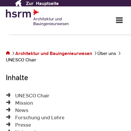
Zur
Hauptseite
Skip
UNESCO Chair
to
Content
Open
Main
Navigati
©
Ho
Sie
Rh
befinden
Fo
sich auf
Architektur und Bauingenieurwesen
Über uns
Mi
der Seite
UNESCO Chair
Kl
UNESCO
Chair
Inhalte
UNESCO Chair
Mission
News
Forschung und Lehre
Presse