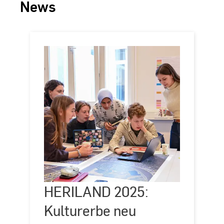
News
HERILAND
HERILAND 2025:
©
University
2025:
of
Kulturerbe
Kulturerbe neu
Antwerp
neu