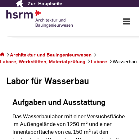
Fachbereich
Architektur
Zur
Hauptseite
Skip
to
und Bauingenieurwesen
Content
Open
Main
Navigati
©
St
Sie
St
befinden
Architektur und Bauingenieurwesen
sich auf
Labore, Werkstätten, Materialprüfung
Labore
Wasserbau
der Seite
Wasserbau
Labor für Wasserbau
Aufgaben und Ausstattung
Das Wasserbaulabor mit einer Versuchsfläche
im Außengelände von 1250 m² und einer
Innenlaborfläche von ca. 150 m² ist den