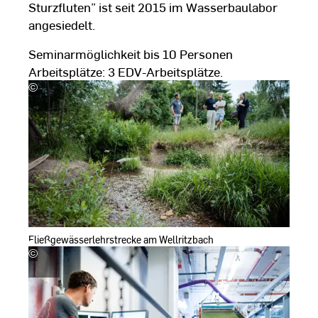
Sturzfluten” ist seit 2015 im Wasserbaulabor
angesiedelt.
Seminarmöglichkeit bis 10 Personen
Arbeitsplätze: 3 EDV-Arbeitsplätze.
©
Hessen
schafft
Wissen,
Foto:
Steffen
Böttcher
Fließgewässerlehrstrecke am Wellritzbach
©
Hessen
schafft
Wissen,
Foto:
Steffen