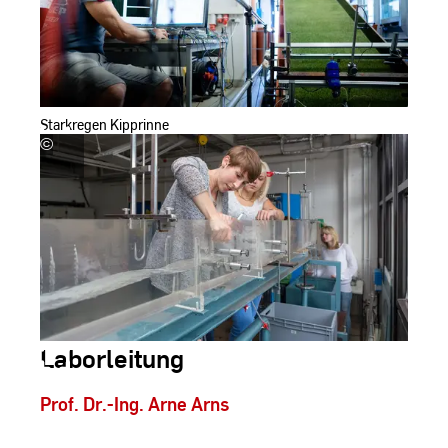
Böttcher
Starkregen Kipprinne
©
Hochschule
RheinMain,
Foto:
Andreas
Schlote
Laborleitung
Prof. Dr.-Ing. Arne Arns