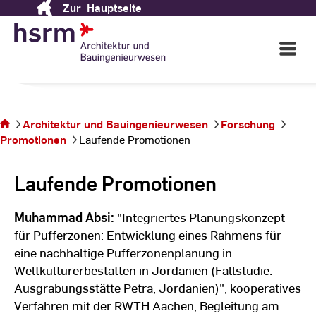
Fachbereich
Architektur
Zur
Hauptseite
Skip
to
und Bauingenieurwesen
Content
Open
Main
Navigati
©
St
Sie befinden
St
sich auf der
Architektur und Bauingenieurwesen
Forschung
Seite
Promotionen
Laufende Promotionen
Laufende
Promotionen
Laufende Promotionen
Muhammad Absi:
"Integriertes Planungskonzept
für Pufferzonen: Entwicklung eines Rahmens für
eine nachhaltige Pufferzonenplanung in
Weltkulturerbestätten in Jordanien (Fallstudie:
Ausgrabungsstätte Petra, Jordanien)", kooperatives
Verfahren mit der RWTH Aachen, Begleitung am