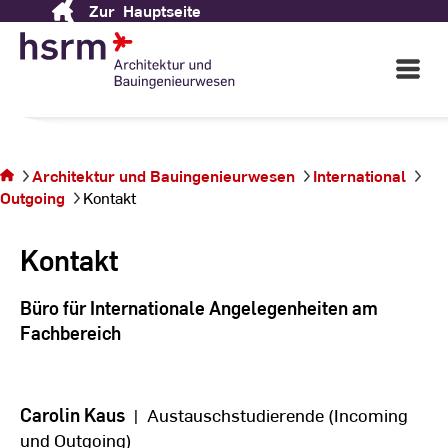
Fachbereich
Architektur
Zur
Hauptseite
Skip
to
und Bauingenieurwesen
Content
Open
Main
Navigati
©
St
Sie
St
befinden
sich auf
Architektur und Bauingenieurwesen
International
der
Outgoing
Kontakt
Seite
Kontakt
Kontakt
Büro für Internationale Angelegenheiten am
Fachbereich
Carolin Kaus
| Austauschstudierende (Incoming
und Outgoing)