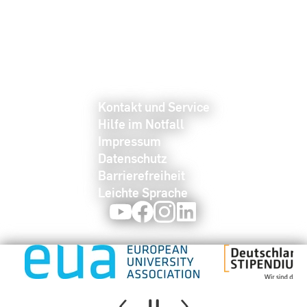
Kontakt und Service
Hilfe im Notfall
Impressum
Datenschutz
Barrierefreiheit
Leichte Sprache
Youtube
Facebook
Instagram
LinkedIn