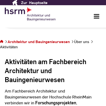
Fachbereich
Architektur
Zur
Hauptseite
Skip
to
und Bauingenieurwesen
Content
Open
Main
Navigati
©
St
Sie
St
befinden
Architektur und Bauingenieurwesen
Über uns
sich auf
Aktivitäten
der Seite
Aktivitäten
Aktivitäten am Fachbereich
Architektur und
Bauingenieurwesen
Am Fachbereich Architektur und
Bauingenieurwesen der Hochschule RheinMain
verbinden wir in
Forschungsprojekten
,