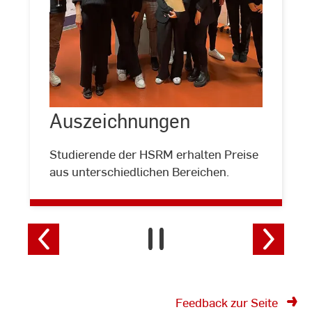
Auszeichnungen
Auszeichnungen
©
Hochschule
RheinMain
Studierende der HSRM erhalten Preise
aus unterschiedlichen Bereichen.
Feedback zur Seite