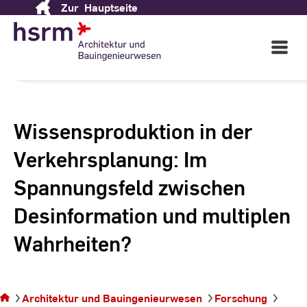
Zur
Hauptseite
Skip
to
Content
Open
Main
Navigati
Wissensproduktion in der
Verkehrsplanung: Im
Spannungsfeld zwischen
Desinformation und multiplen
Wahrheiten?
Sie befinden sich
auf der Seite
Wissensproduktion
in der
Architektur und Bauingenieurwesen
Forschung