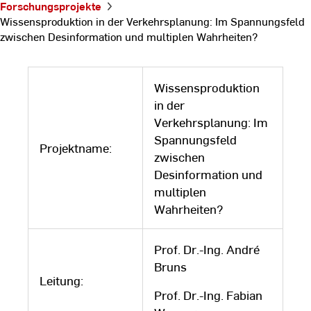
Verkehrsplanung:
Forschungsprojekte
Im Spannungsfeld
Wissensproduktion in der Verkehrsplanung: Im Spannungsfeld
zwischen
zwischen Desinformation und multiplen Wahrheiten?
Desinformation
und multiplen
Wahrheiten?
Wissensproduktion
in der
Verkehrsplanung: Im
Spannungsfeld
Projektname:
zwischen
Desinformation und
multiplen
Wahrheiten?
Prof. Dr.-Ing. André
Bruns
Leitung:
Prof. Dr.-Ing. Fabian