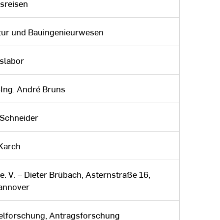
sreisen
tur und Bauingenieurwesen
tslabor
.-Ing. André Bruns
 Schneider
Karch
e. V. – Dieter Brübach, Asternstraße 16,
annover
telforschung, Antragsforschung