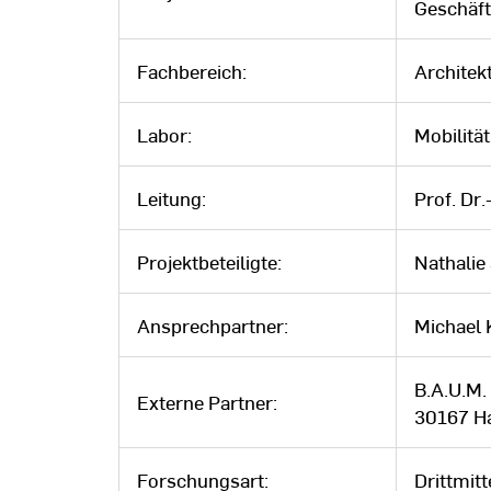
Geschäft
Fachbereich:
Architek
Labor:
Mobilitä
Leitung:
Prof. Dr
Projektbeteiligte:
Nathalie
Ansprechpartner:
Michael 
B.A.U.M. 
Externe Partner:
30167 H
Forschungsart:
Drittmit