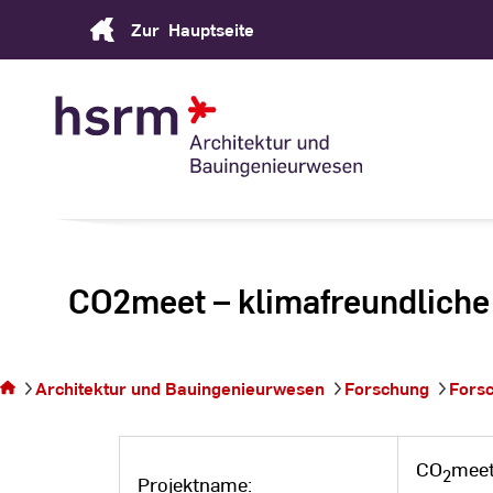
Skip
Zur
Hauptseite
to
Content
CO2meet – klimafreundliche 
Sie
befinden
sich auf
Architektur und Bauingenieurwesen
Forschung
Fors
der
Seite
CO
meet
2
Projektname: