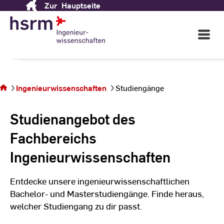
Ingenieurwissenschaften
Zur
Hauptseite
Skip
to
Content
Open
Wir sehen uns auf dem Campus
Main
Rüsselsheim!
Navigati
©
St
Sie befinden
St
sich auf der
Ingenieurwissenschaften
Studiengänge
Seite
Studiengänge
Studienangebot des
Fachbereichs
Ingenieurwissenschaften
Entdecke unsere ingenieurwissenschaftlichen
Bachelor- und Masterstudiengänge. Finde heraus,
welcher Studiengang zu dir passt.