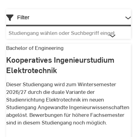
Filter
Studiengang
wählen
oder
Kooperatives
Bachelor of Engineering
Suchbegriff
Ingenieurstudium
Kooperatives Ingenieurstudium
Liste
eingeben
Elektrotechnik
Elektrotechnik
der
Studiengänge
Dieser Studiengang wird zum Wintersemester
2026/27 durch die duale Variante der
Studienrichtung Elektrotechnik im neuen
Studiengang Angewandte Ingenieurwissenschaften
abgelöst. Bewerbungen für höhere Fachsemester
sind in diesem Studiengang noch möglich.