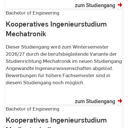
zum Studiengang
Kooperatives
Bachelor of Engineering
Ingenieurstudium
Kooperatives Ingenieurstudium
Mechatronik
Mechatronik
Dieser Studiengang wird zum Wintersemester
2026/27 durch die berufsbegleitende Variante der
Studienrichtung Mechatronik im neuen Studiengang
Angewandte Ingenieurwissenschaften abgelöst.
Bewerbungen für höhere Fachsemester sind in
diesem Studiengang noch möglich.
zum Studiengang
Kooperatives
Bachelor of Engineering
Ingenieurstudium
Kooperatives Ingenieurstudium
Medientechnik