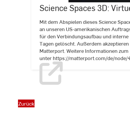
Science Spaces 3D: Virtu
©
hessen-
schafft-
wissen.de
Mit dem Abspielen dieses Science Spaces
an unseren US-amerikanischen Auftrags
für den Verbindungsaufbau und interne 
Tagen gelöscht. Außerdem akzeptieren 
Matterport. Weitere Informationen zum 
unter https://matterport.com/de/node/4
Zurück