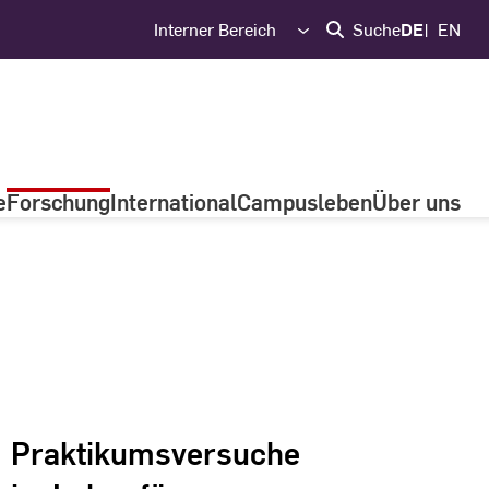
Interner Bereich
Suche
DE
EN
e
Forschung
International
Campusleben
Über uns
Praktikumsversuche