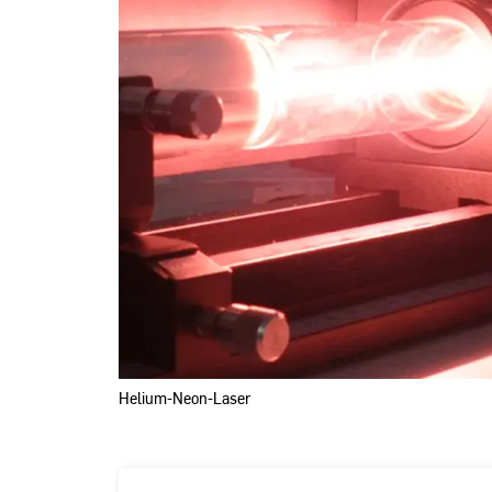
Technische
Optik
|
Hochschule
RheinMain
Helium-Neon-Laser