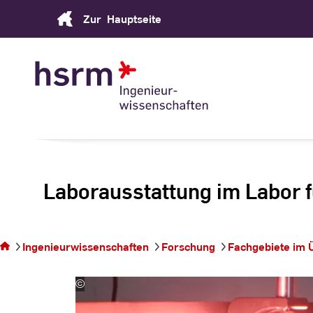
Skip
Zur
Hauptseite
to
Content
Laborausstattung im Labor f
Sie befinden sich
auf der Seite
Laborausstattung
Ingenieurwissenschaften
Forschung
Fachgebiete im 
im Labor für
Technische Optik
©
Labor
für