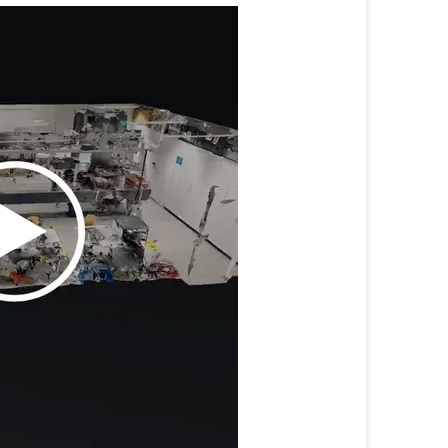
Science
Spaces
3D:
Virtueller
Laborrundgang