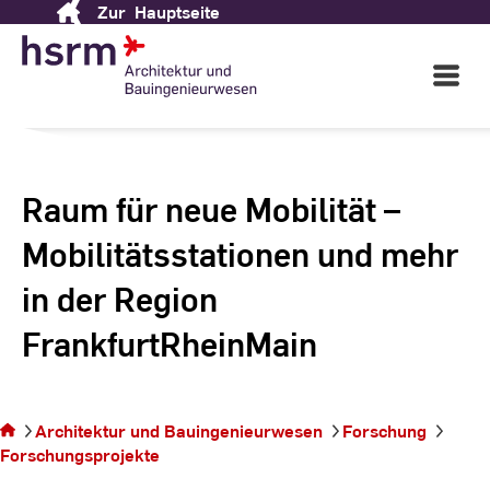
Zur
Hauptseite
Skip
to
Content
Open
Main
Navigati
Raum für neue Mobilität –
Mobilitätsstationen und mehr
in der Region
FrankfurtRheinMain
Sie
befinden
Architektur und Bauingenieurwesen
Forschung
sich auf
Forschungsprojekte
der