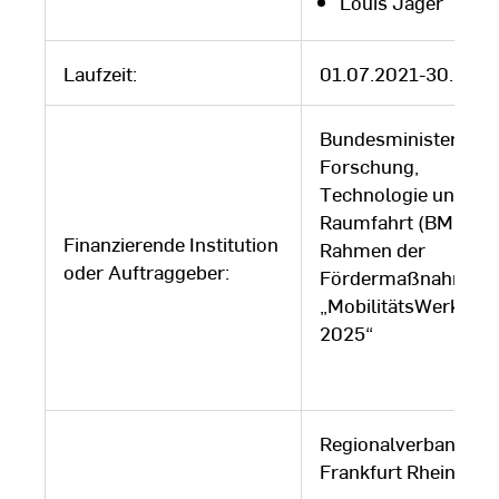
Louis Jäger
Laufzeit:
01.07.2021-30.06.2
Bundesministerium 
Forschung,
Technologie und
Raumfahrt (BMFTR)
Finanzierende Institution
Rahmen der
oder Auftraggeber:
Fördermaßnahme
„MobilitätsWerkStad
2025“
Regionalverband
Frankfurt RheinMain