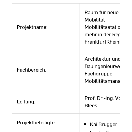
Seite
Raum für neue
Mobilität –
Projektname:
Mobilitätsstationen 
mehr in der Region
FrankfurtRheinMain
Architektur und
Bauingenieurwesen 
Fachbereich:
Fachgruppe
Mobilitätsmanagem
Prof. Dr.-Ing. Volker
Leitung:
Blees
Projektbeteiligte:
Kai Brugger