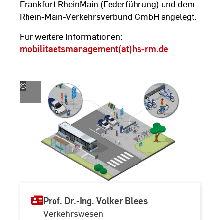
Frankfurt RheinMain (Federführung) und dem
Rhein-Main-Verkehrsverbund GmbH angelegt.
Für weitere Informationen:
mobilitaetsmanagement(at)hs-rm.de
©
Rhein-
Main-
Verkehrsverbund,
20222
Prof. Dr.-Ing. Volker Blees
Verkehrswesen