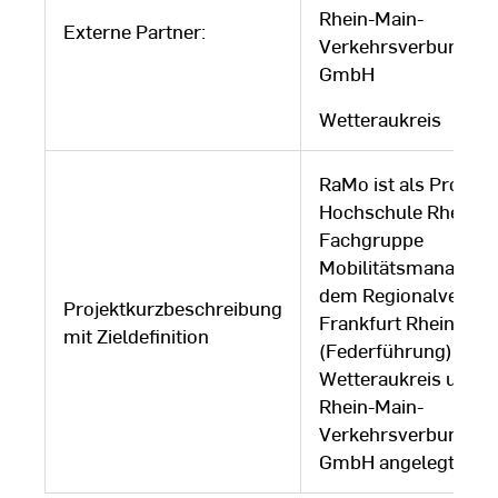
Rhein-Main-
Externe Partner:
Verkehrsverbund
GmbH
Wetteraukreis
RaMo ist als Projekt
Hochschule RheinMa
Fachgruppe
Mobilitätsmanageme
dem Regionalverba
Projektkurzbeschreibung
Frankfurt RheinMain
mit Zieldefinition
(Federführung), de
Wetteraukreis und 
Rhein-Main-
Verkehrsverbund
GmbH angelegt.