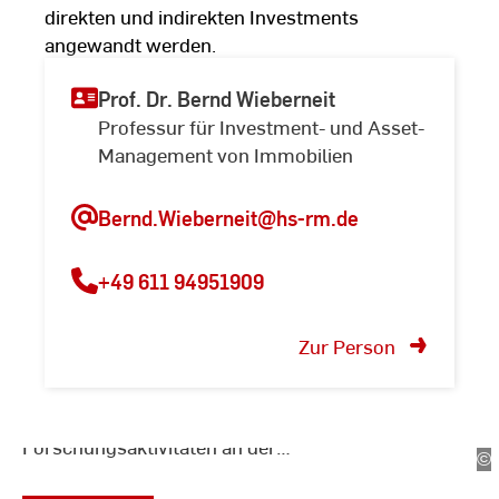
direkten und indirekten Investments
angewandt werden.
Prof. Dr. Bernd Wieberneit
Professur für Investment- und Asset-
Management von Immobilien
Bernd.Wieberneit@hs-rm.de
+49 611 94951909
Zur Übersicht der
Forschungsprojekte der
Zur Person
HSRM
Die Vielfalt der
Forschungsaktivitäten an der
©
Ki
Hochschule RheinMain spiegelt
Ja