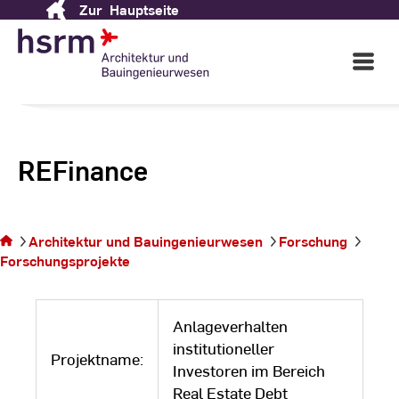
Zur
Hauptseite
Skip
to
Content
Open
Main
Navigati
REFinance
Sie
befinden
Architektur und Bauingenieurwesen
Forschung
sich auf
Forschungsprojekte
der
Seite
Anlageverhalten
institutioneller
Projektname:
Investoren im Bereich
Real Estate Debt