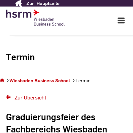
Zur
Hauptseite
Skip
to
Content
Open
Main
Navigati
Termin
Sie
befinden
sich auf
Wiesbaden Business School
Termin
der
Seite
Termin
Zur Übersicht
Graduierungsfeier des
Fachbereichs Wiesbaden