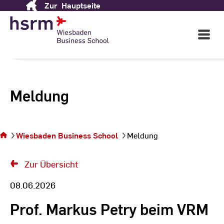
Zur
Hauptseite
Skip
to
Content
Open
Main
Navigati
Meldung
Sie
befinden
sich auf
Wiesbaden Business School
Meldung
der Seite
Meldung
Zur Übersicht
08.06.2026
Prof. Markus Petry beim VRM