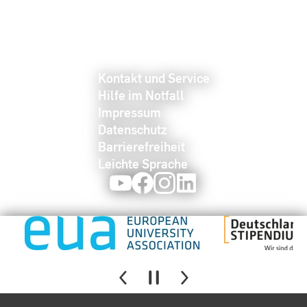
Kontakt und Service
Hilfe im Notfall
Impressum
Datenschutz
Barrierefreiheit
Leichte Sprache
Youtube
Facebook
Instagram
LinkedIn