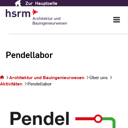
Zur
Hauptseite
Skip
to
Content
Open
Main
Navigati
Pendellabor
Sie
befinden
Architektur und Bauingenieurwesen
Über uns
sich auf der
Aktivitäten
Pendellabor
Seite
Pendellabor