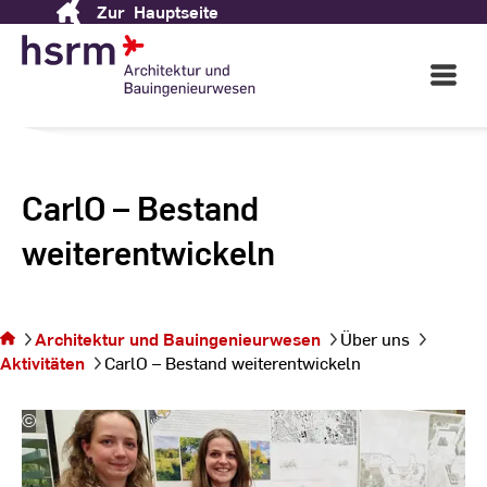
Zur
Hauptseite
Skip
to
Content
Open
Main
Navigati
CarlO – Bestand
weiterentwickeln
Sie befinden
sich auf der
Architektur und Bauingenieurwesen
Über uns
Seite CarlO –
Aktivitäten
CarlO – Bestand weiterentwickeln
Bestand
weiterentwickeln
©
Silke
Bartsch
|