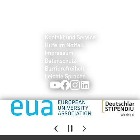
Kontakt und Service
Hilfe im Notfall
Impressum
Datenschutz
Barrierefreiheit
Leichte Sprache
Youtube
Facebook
Instagram
LinkedIn