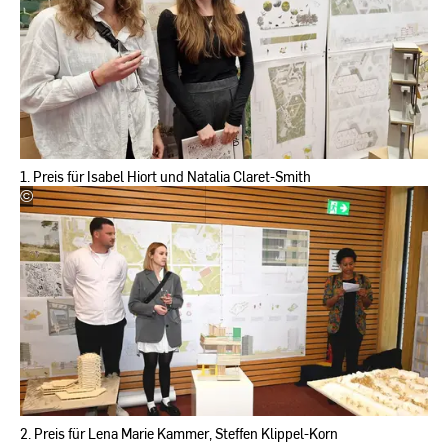
Hochschule
RheinMain
1. Preis für Isabel Hiort und Natalia Claret-Smith
©
Silke
Bartsch
|
Hochschule
RheinMain
2. Preis für Lena Marie Kammer, Steffen Klippel-Korn