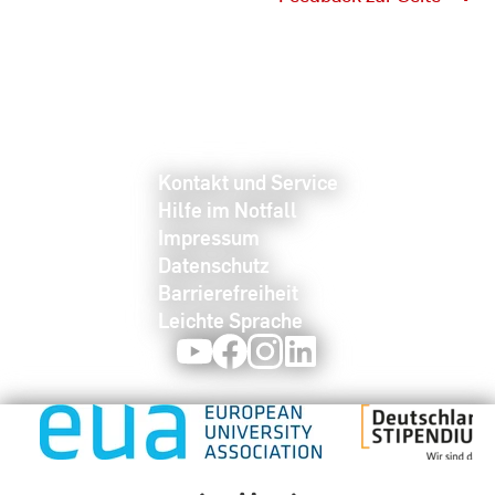
Kontakt und Service
Hilfe im Notfall
Impressum
Datenschutz
Barrierefreiheit
Leichte Sprache
Youtube
Facebook
Instagram
LinkedIn