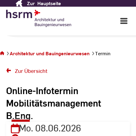
Zur
Hauptseite
Skip
to
Content
Open
Main
Navigati
Sie
befinden
sich auf
Architektur und Bauingenieurwesen
Termin
der
Seite
Termin
Zur Übersicht
Online-Infotermin
Mobilitätsmanagement
B.Eng.
Mo. 08.06.2026