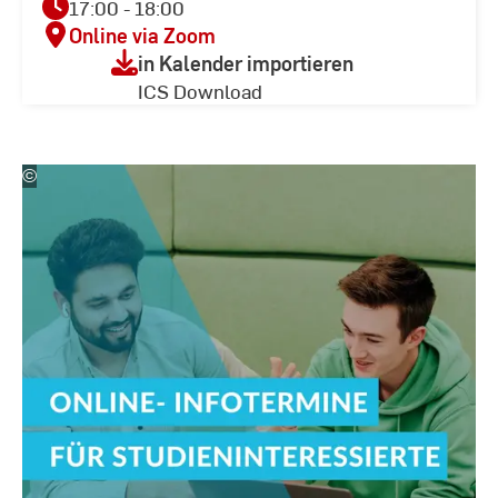
17:00 - 18:00
Online via Zoom
in Kalender importieren
ICS Download
©
Kira
Jacobi