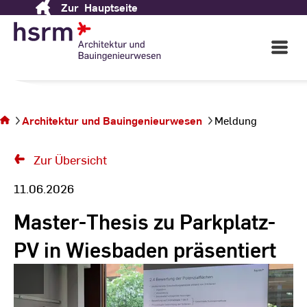
Zur
Hauptseite
Skip
to
Content
Open
Main
Navigati
Sie
befinden
sich auf
Architektur und Bauingenieurwesen
Meldung
der Seite
Meldung
Zur Übersicht
11.06.2026
Master-Thesis zu Parkplatz-
PV in Wiesbaden präsentiert