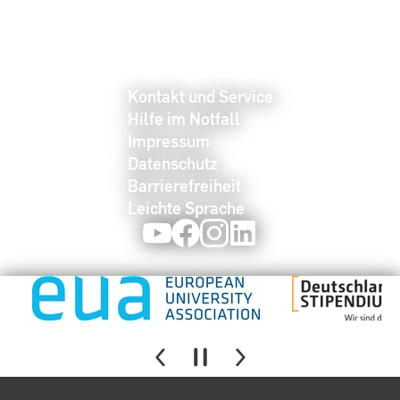
Kontakt und Service
Hilfe im Notfall
Impressum
Datenschutz
Barrierefreiheit
Leichte Sprache
Youtube
Facebook
Instagram
LinkedIn