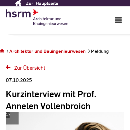
Zur
Hauptseite
Skip
to
Content
Open
Main
Navigati
Sie
befinden
sich auf
Architektur und Bauingenieurwesen
Meldung
der Seite
Meldung
Zur Übersicht
07.10.2025
Kurzinterview mit Prof.
Annelen Vollenbroich
©
Lukas
Senger