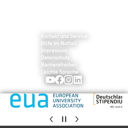
Kontakt und Service
Hilfe im Notfall
Impressum
Datenschutz
Barrierefreiheit
Leichte Sprache
Youtube
Facebook
Instagram
LinkedIn