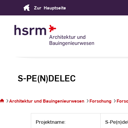
Skip
Zur
Hauptseite
to
Content
S-PE(N)DELEC
Sie
befinden
sich auf
Architektur und Bauingenieurwesen
Forschung
Fors
der
Seite
Projektname:
S-Pe(n)de