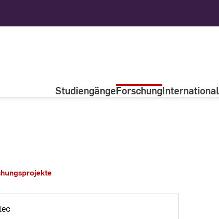
Studiengänge
Forschung
International
chungsprojekte
lec