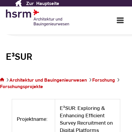
Zur
Hauptseite
Skip
to
Content
Open
Main
Navigati
E³SUR
Sie
befinden
Architektur und Bauingenieurwesen
Forschung
sich auf
Forschungsprojekte
der
Seite
E³SUR: Exploring &
Enhancing Efficient
Projektname:
Survey Recruitment on
Digital Platforms