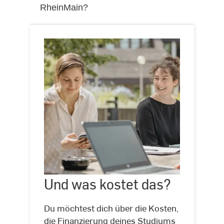
RheinMain?
Und
was
kostet
Und was kostet das?
©
Andreas
das?
Schlote
Du möchtest dich über die Kosten,
die Finanzierung deines Studiums