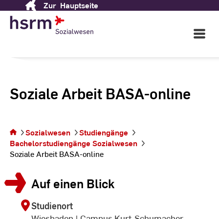
Zur
Hauptseite
Skip
to
Content
Open
Main
Navigati
Soziale Arbeit BASA-online
Sie
befinden
sich auf
der
Sozialwesen
Studiengänge
Seite
Bachelorstudiengänge Sozialwesen
Soziale
Soziale Arbeit BASA-online
Arbeit
BASA-
Auf einen Blick
online
Studienort
Wiesbaden | Campus Kurt-Schumacher-