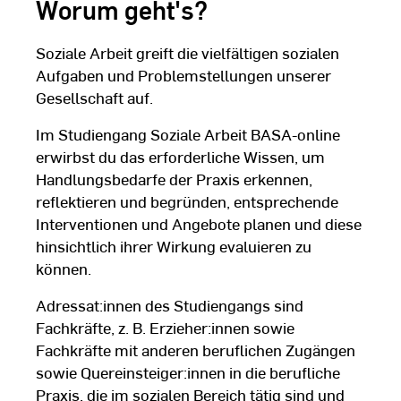
Worum geht's?
Dritte übertragen oder
rt werden könnten. Weitere
den Sie in unserer
Soziale Arbeit greift die vielfältigen sozialen
ärung
.
Aufgaben und Problemstellungen unserer
Gesellschaft auf.
Im Studiengang Soziale Arbeit BASA-online
erwirbst du das erforderliche Wissen, um
Handlungsbedarfe der Praxis erkennen,
reflektieren und begründen, entsprechende
Interventionen und Angebote planen und diese
hinsichtlich ihrer Wirkung evaluieren zu
können.
Adressat:innen des Studiengangs sind
Fachkräfte, z. B. Erzieher:innen sowie
Fachkräfte mit anderen beruflichen Zugängen
sowie Quereinsteiger:innen in die berufliche
Praxis, die im sozialen Bereich tätig sind und