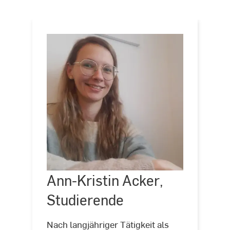
Ann-Kristin Acker,
©
Ann-
Kristin
Studierende
Acker
Nach langjähriger Tätigkeit als
Ann-