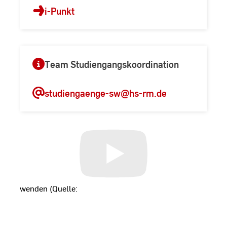
i-Punkt
Team Studiengangskoordination
studiengaenge-sw
@hs-rm.de
t
zu verwenden (Quelle:
ookie.com
), klicken Sie bitte
Wir möchten Sie darauf
durch die Annahme dieser