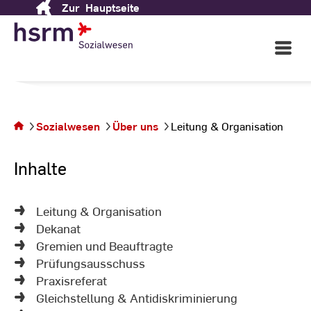
Zur
Hauptseite
Skip
to
Content
in Wiesbaden
Open
Main
Navigati
©
St
Sie befinden
St
sich auf der
Seite
Sozialwesen
Über uns
Leitung & Organisation
Leitung &
Organisation
Inhalte
Leitung & Organisation
Dekanat
Gremien und Beauftragte
Prüfungsausschuss
Praxisreferat
Gleichstellung & Antidiskriminierung