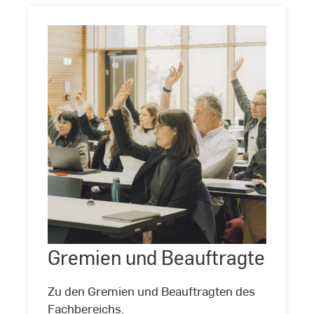
Gremien
und
Beauftragte
Gremien und Beauftragte
©
Laura
Freund
Zu den Gremien und Beauftragten des
Fachbereichs.