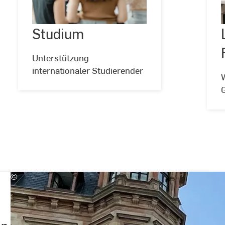
Studium
©
Andreas
Schlote
Unterstützung
internationaler Studierender
©
Lucas
Espinosa
Fuentes