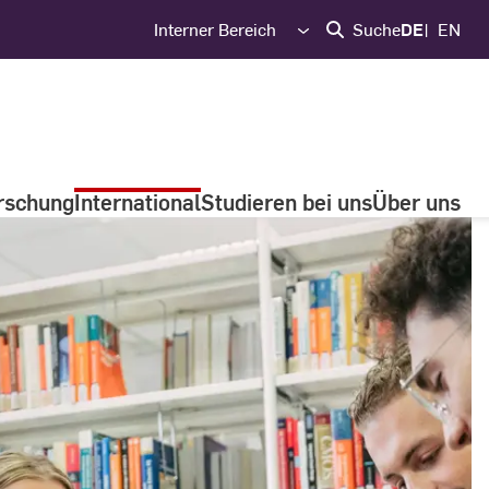
Interner Bereich
Suche
DE
EN
rschung
International
Studieren bei uns
Über uns