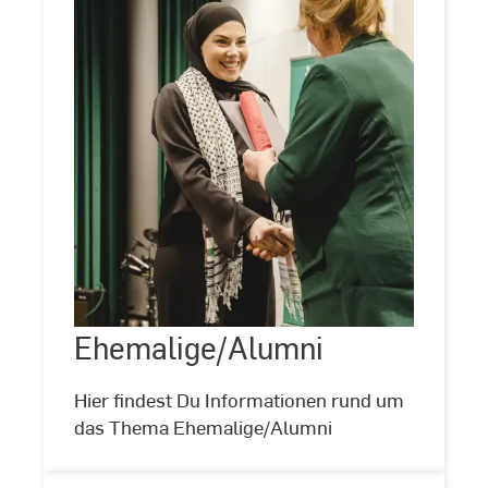
Ehemalige/Alumni
Ehemalige/Alumni
©
Lisa
Fernsebner
Hier findest Du Informationen rund um
das Thema Ehemalige/Alumni