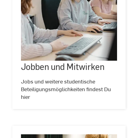
Jobben
und
Mitwirken
Jobben und Mitwirken
©
Andreas
Schlote
Jobs und weitere studentische
Beteiligungsmöglichkeiten findest Du
hier