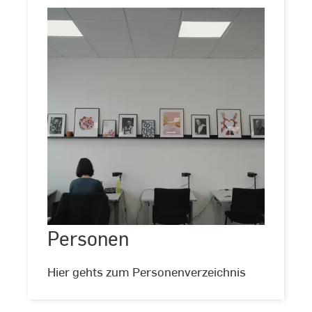
Personen
Personen
©
Tim
Rosseburg
Hier gehts zum Personenverzeichnis