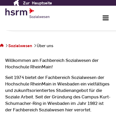
Zur
Hauptseite
Skip
to
Content
in Wiesbaden
Open
Main
Navigati
Sie
©
St
befinden
St
sich auf
der
Sozialwesen
Über uns
Seite
Über
Willkommen am Fachbereich Sozialwesen der
uns
Hochschule RheinMain!
Seit 1974 bietet der Fachbereich Sozialwesen der
Hochschule RheinMain in Wiesbaden ein vielfältiges
und zukunftsorientiertes Studienangebot für die
Soziale Arbeit. Seit der Gründung des Campus Kurt-
Schumacher-Ring in Wiesbaden im Jahr 1982 ist
der Fachbereich Sozialwesen hier verortet.