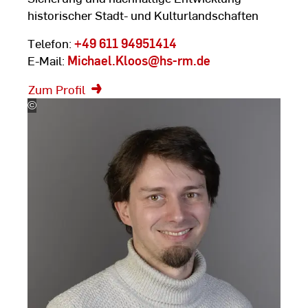
historischer Stadt- und Kulturlandschaften
Telefon:
+49 611 94951414
E-Mail:
Michael.Kloos
@hs-rm.de
Zum Profil
©
Silke
Bartsch