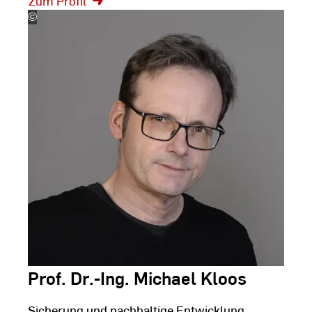
Zum Profil
©
Silke
Bartsch
Prof. Dr.-Ing. Michael Kloos
Sicherung und nachhaltige Entwicklung