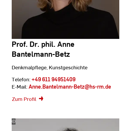
Prof. Dr. phil. Anne
Bantelmann-Betz
Denkmalpflege, Kunstgeschichte
Telefon:
+49 611 94951409
E-Mail:
Anne.Bantelmann-Betz
@hs-rm.de
Zum Profil
©
Silke
Bartsch