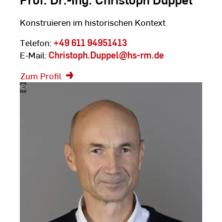
Konstruieren im historischen Kontext
Telefon:
+49 611 94951413
E-Mail:
Christoph.Duppel
@hs-rm.de
Zum Profil
©
Silke
Bartsch