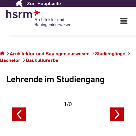
Zur
Hauptseite
Skip
to
Content
Open
Main
Navigati
Sie
befinden
Architektur und Bauingenieurwesen
Studiengänge
sich auf
Bachelor
Baukulturerbe
der
Seite
Lehrende im Studiengang
1/0