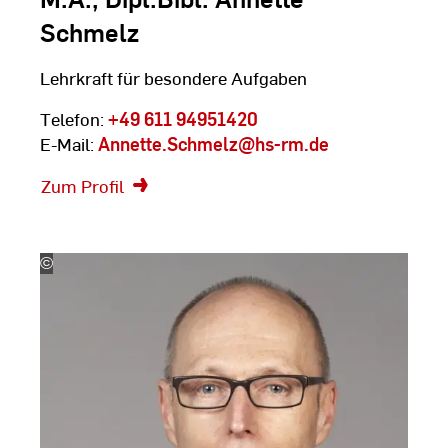
Schmelz
Lehrkraft für besondere Aufgaben
Telefon:
+49 611 94951420
E-Mail:
Annette.Schmelz
@hs-rm.de
Zum Profil
©
Silke
Bartsch