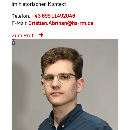
im historischen Kontext
Telefon:
+43 699 11492046
E-Mail:
Cristian.Abrihan
@hs-rm.de
Zum Profil
©
Silke
Bartsch