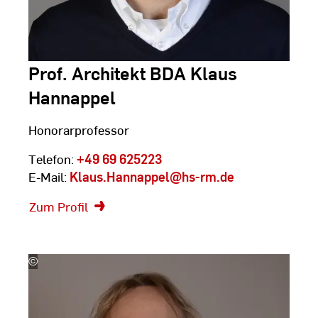
Prof. Architekt BDA Klaus
Hannappel
Honorarprofessor
Telefon:
+49 69 625223
E-Mail:
Klaus.Hannappel
@hs-rm.de
Zum Profil
©
Silke
Bartsch