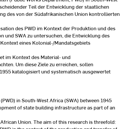
scheidender Teil der Entwicklung der staatlichen
g des von der Südafrikanischen Union kontrollierten
anisation des PWD im Kontext der Produktion und des
on und SWA zu untersuchen, die Entwicklung des
n Kontext eines Kolonial-/Mandatsgebiets
et im Kontext des Material- und
chten. Um diese Ziele zu erreichen, sollen
1955 katalogisiert und systematisch ausgewertet
t (PWD) in South-West Africa (SWA) between 1945
opment of state building infrastructure as part of an
African Union. The aim of this research is threefold:
e PWD in the context of the production and transfer of