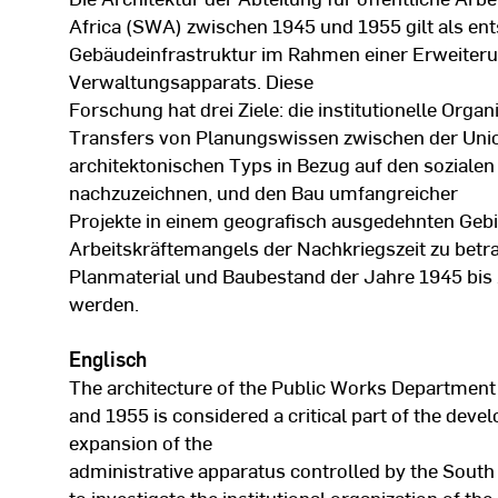
Africa (SWA) zwischen 1945 und 1955 gilt als ent
Gebäudeinfrastruktur im Rahmen einer Erweiterun
Verwaltungsapparats. Diese
Forschung hat drei Ziele: die institutionelle Org
Transfers von Planungswissen zwischen der Uni
architektonischen Typs in Bezug auf den soziale
nachzuzeichnen, und den Bau umfangreicher
Projekte in einem geografisch ausgedehnten Gebi
Arbeitskräftemangels der Nachkriegszeit zu betra
Planmaterial und Baubestand der Jahre 1945 bis 
werden.
Englisch
The architecture of the Public Works Departmen
and 1955 is considered a critical part of the devel
expansion of the
administrative apparatus controlled by the South 
to investigate the institutional organization of th