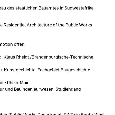
u des staatlichen Bauamtes in Südwestafrika,
 Residential Architecture of the Public Works
motion offen
-Ing. Klaus Rheidt /Brandenburgische-Technische
- u. Kunstgechichte, Fachgebiet Baugeschichte
hule Rhein-Main
tur und Bauingenieurwesen, Studiengang
beiten (Public Works Department, PWD) in South-West