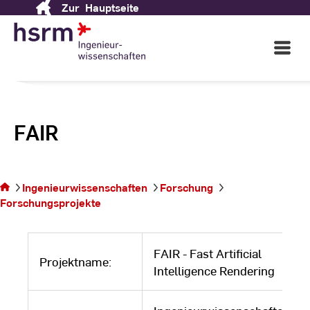
Zur
Hauptseite
Skip
to
Content
Open
Main
Navigati
FAIR
Sie
befinden
Ingenieurwissenschaften
Forschung
sich auf
Forschungsprojekte
der
Seite
FAIR - Fast Artificial
Projektname:
Intelligence Rendering