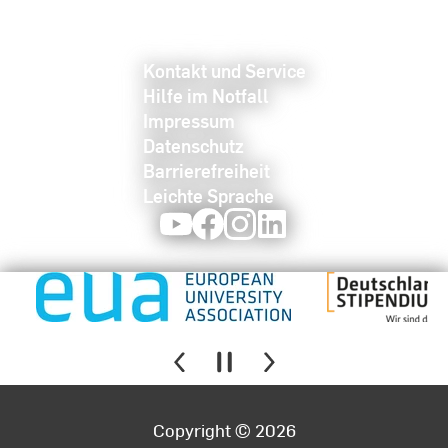
Kontakt und Service
Hilfe im Notfall
Impressum
Datenschutz
Barrierefreiheit
Leichte Sprache
Youtube
Facebook
Instagram
LinkedIn
Copyright © 2026