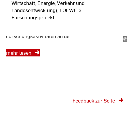
Forschungsprojekte der
Wirtschaft, Energie, Verkehr und
Landesentwicklung), LOEWE-3
HSRM
Forschungsprojekt
Die Vielfalt der
Forschungsaktivitäten an der
©
An
Hochschule RheinMain spiegelt
Sc
sich auch in den zahlreichen
(w
mehr lesen
Projekten der einzelnen
Fachbereiche wider.
Feedback zur Seite