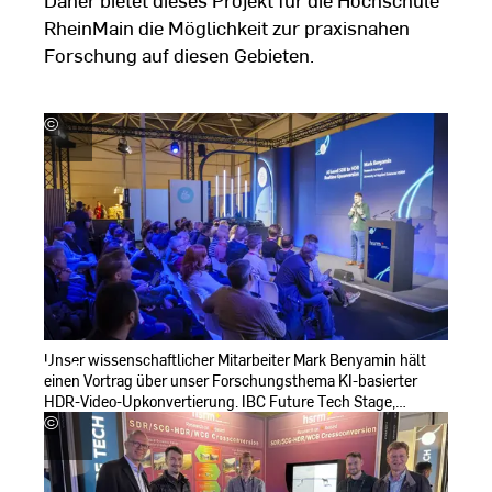
RheinMain die Möglichkeit zur praxisnahen
Forschung auf diesen Gebieten.
©
Ben
Donderer
Unser wissenschaftlicher Mitarbeiter Mark Benyamin hält
einen Vortrag über unser Forschungsthema KI-basierter
HDR-Video-Upkonvertierung. IBC Future Tech Stage,
Amsterdam
©
Wolfgang
Ruppel