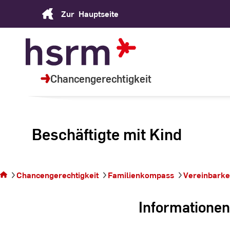
Skip
Zur
Hauptseite
to
Content
Chancengerechtigkeit
Beschäftigte mit Kind
Sie befinden
sich auf der
Seite
Chancengerechtigkeit
Familienkompass
Vereinbarkei
Beschäftigte
mit Kind
Informationen