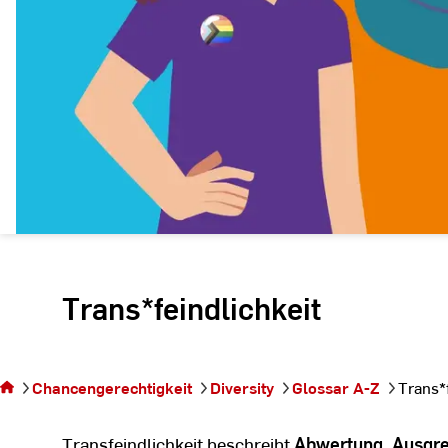
Trans*feindlichkeit
Sie befinden sich
auf der Seite
Chancengerechtigkeit
Diversity
Glossar A-Z
Trans*f
Trans*feindlichkeit
Transfeindlichkeit beschreibt
Abwertung, Ausgre