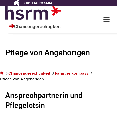
Zur
Hauptseite
Skip
to
Content
Open
Main
Chancengerechtigkeit
Navigati
Pflege von Angehörigen
Sie befinden
sich auf der
Chancengerechtigkeit
Familienkompass
Seite Pflege
Pflege von Angehörigen
von
Angehörigen
Ansprechpartnerin und
Pflegelotsin