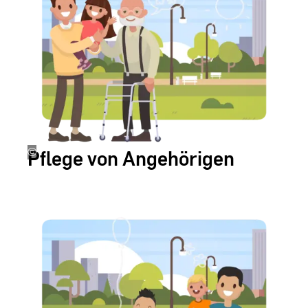
Pflege von Angehörigen
©
Erstellt
von
Hiwis