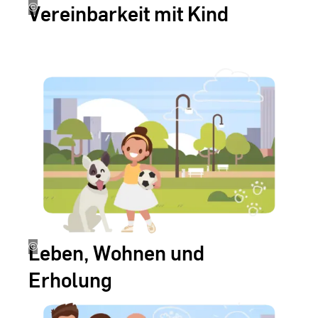
Vereinbarkeit mit Kind
©
Erstellt
von
Hiwis
Leben, Wohnen und
©
erstellt
von
Erholung
Hiwis