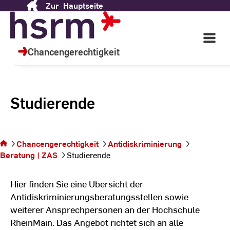
Zur
Hauptseite
Skip
to
Content
Open
Main
Chancengerechtigkeit
Navigati
Studierende
Sie
befinden
Chancengerechtigkeit
Antidiskriminierung
sich auf der
Beratung | ZAS
Studierende
Seite
Studierende
Hier finden Sie eine Übersicht der
Antidiskriminierungsberatungsstellen sowie
weiterer Ansprechpersonen an der Hochschule
RheinMain. Das Angebot richtet sich an alle