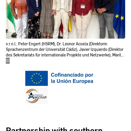
v.r.n.l.: Peter Engert (HSRM), Dr. Leonor Acosta (Direktorin
Sprachenzentrum der Universität Cádiz), Javier Izquierdo (Direktor
des Sekretariats für internationale Projekte und Netzwerke), Mariló
Domínguez (Projektmanagerin AngoSAP), Aki Sakuta (HSRM),
©
Fachbereich
Gabriela Tang How (Assistentin Projektmanagement AngoSAP)
Sozialwesen
Partnership with southern