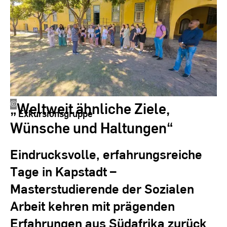
„Weltweit ähnliche Ziele,
©
Peter
Exkursionsgruppe
Engert
Wünsche und Haltungen“
Eindrucksvolle, erfahrungsreiche
Tage in Kapstadt –
Masterstudierende der Sozialen
Arbeit kehren mit prägenden
Erfahrungen aus Südafrika zurück