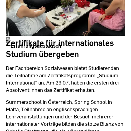
Zertifikate für internationales
©
Maria
Erfahrungsaustausch
Adam
Studium übergeben
Der Fachbereich Sozialwesen bietet Studierenden
die Teilnahme am Zertifikatsprogramm „Studium
International“ an. Am 29.07. haben die ersten drei
Absolvent:innen das Zertifikat erhalten.
Summerschool in Österreich, Spring School in
Malta, Teilnahme an englischsprachigen
Lehrveranstaltungen und der Besuch mehrerer
internationaler Vorträge bilden die stolze Bilanz von
Ophelia Stratmann, die sie während ihres