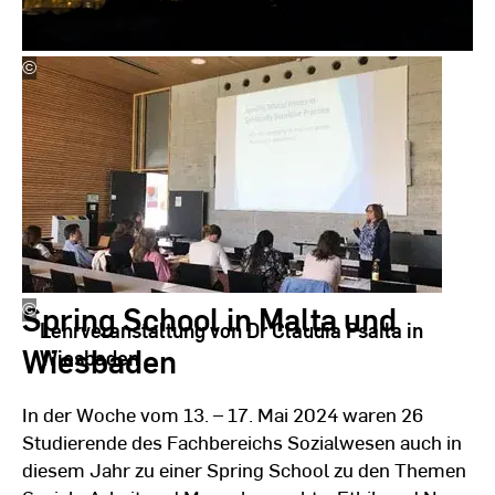
©
Peter
Blick auf das abendliche Valletta
Engert
Spring School in Malta und
©
Aki
Lehrveranstaltung von Dr Claudia Psaila in
Sakuta
Wiesbaden
Wiesbaden
In der Woche vom 13. – 17. Mai 2024 waren 26
Studierende des Fachbereichs Sozialwesen auch in
diesem Jahr zu einer Spring School zu den Themen