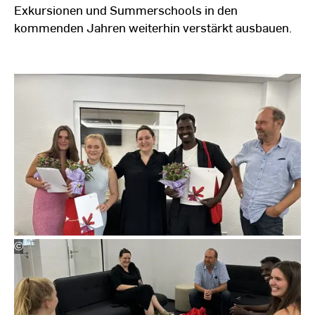
Exkursionen und Summerschools in den
kommenden Jahren weiterhin verstärkt ausbauen.
©
Maria
Studierende erhalten ihre Zertifikate
Adam