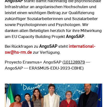
AngoSAP
stärkt damit nachhaltig die psychosoziale
Infrastruktur an angolanischen Hochschulen und
leistet einen wichtigen Beitrag zur Qualifizierung
zukünftiger Sozialarbeiterinnen und Sozialarbeiter
sowie Psychologinnen und Psychologen. Wir
danken allen Beteiligten herzlich für ihre Mitwirkung
am EU Capacity Building Projekt
AngoSAP
.
Bei Rückfragen zu
AngoSAP
steht
international-
sw
@hs-rm.de
zur Verfügung.
Proyecto Erasmus+ AngoSAP (
101128979
—
AngoSAP — ERASMUS-EDU-2023-CBHE)
©
Team
International