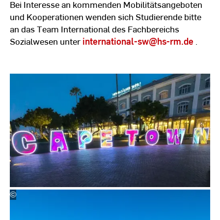
Bei Interesse an kommenden Mobilitätsangeboten
und Kooperationen wenden sich Studierende bitte
an das Team International des Fachbereichs
Sozialwesen unter
international-sw
@hs-rm.de
.
©
Peter
Cape Town
Engert